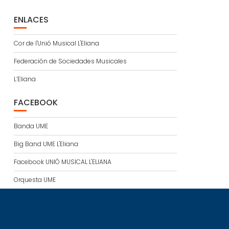
ENLACES
Cor de l'Unió Musical L'Eliana
Federación de Sociedades Musicales
L’Eliana
FACEBOOK
Banda UME
Big Band UME L'Eliana
Facebook UNIÓ MUSICAL L'ELIANA
Orquesta UME