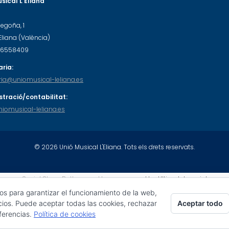
sical L'Eliana
Begoña, 1
'Eliana (València)
-46558409
ria:
ria@uniomusical-leliana.es
stració/contabilitat:
iomusical-leliana.es
© 2026 Unió Musical L'Eliana. Tots els drets reservats.
Social Share Buttons and Icons
powered by Ultimatelysocial
ros para garantizar el funcionamiento de la web,
Aceptar todo
cios. Puede aceptar todas las cookies, rechazar
eferencias.
Política de cookies