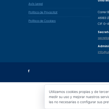
Unió Mu
Avís Legal
Carrer 
Política de Privacitat
46183 L
Política de Cookies
CIF: G
Secreta
secreta
Admini
info@un
Utilizamos cookies propias y de terce
medir su uso y mejorar nuestros servi
las no necesarias o configurar sus pr