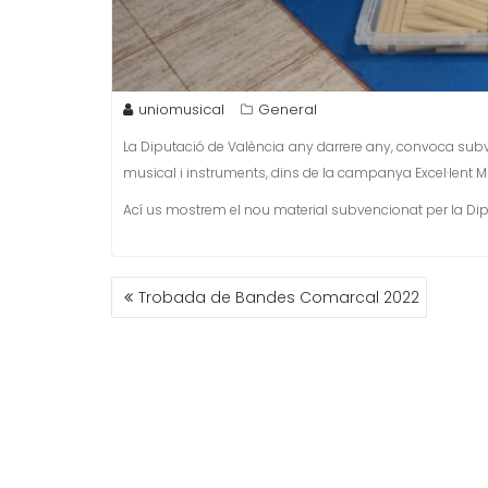
uniomusical
General
La Diputació de València any darrere any, convoca subv
musical i instruments, dins de la campanya Excel·lent 
Ací us mostrem el nou material subvencionat per la Dipu
NAVEGACIÓN
Trobada de Bandes Comarcal 2022
DE
ENTRADAS