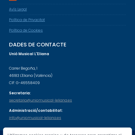
Avís Legal
Política de Privacitat
Política de Cookies
DADES DE CONTACTE
Unió Musical L'Eliana
Carrer Begoña, 1
46183 L'Eliana (València)
CIF: G-46558409
Secretaria:
secretaria@uniomusical-leliana.es
Administració/contabilitat:
info@uniomusical-leliana.es