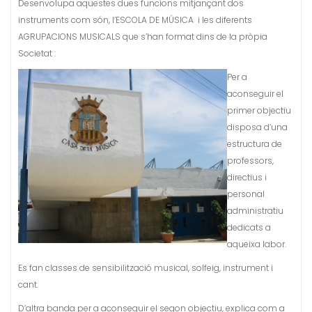
Desenvolupa aquestes dues funcions mitjançant dos
instruments com són, l’ESCOLA DE MÚSICA i les diferents
AGRUPACIONS MUSICALS que s’han format dins de la pròpia
Societat :
Per a
aconseguir el
primer objectiu
disposa d’una
estructura de
professors,
directius i
personal
administratiu
dedicats a
aqueixa labor.
Es fan classes de sensibilització musical, solfeig, instrument i
cant.
D’altra banda per a aconseguir el segon objectiu, explica com a