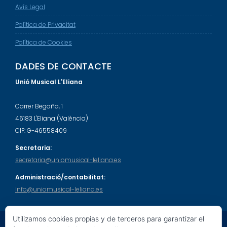
Avís Legal
Política de Privacitat
Política de Cookies
DADES DE CONTACTE
Unió Musical L'Eliana
Carrer Begoña, 1
46183 L'Eliana (València)
CIF: G-46558409
Secretaria:
secretaria@uniomusical-leliana.es
Administració/contabilitat:
info@uniomusical-leliana.es
Utilizamos cookies propias y de terceros para garantizar el