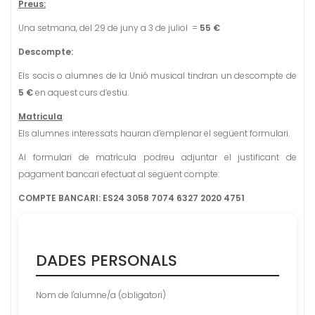
Preus:
Una setmana, del 29 de juny a 3 de juliol =
55 €
Descompte:
Els socis o alumnes de la Unió musical tindran un descompte de
5 €
en aquest curs d’estiu.
Matricula
:
Els alumnes interessats hauran d’emplenar el següent formulari.
Al formulari de matrícula podreu adjuntar el justificant de
pagament bancari efectuat al següent compte:
COMPTE BANCARI: ES24 3058 7074 6327 2020 4751
DADES PERSONALS
Nom de l'alumne/a (obligatori)