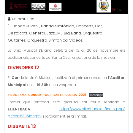
uniomusical
Banda Juvenil
Banda Simfònica
Concerts
Cor
,
,
,
,
Destacats
General
JazzUME Big Band
Orquestra
,
,
,
Guitarres
Orquestra Simfònica
Vídeos
,
,
La Unió Musical L’Eliana celebra del 12 al 20 de novembre els
tradicionals concerts de Santa Cecília, patrona de la música.
DIVENDRES 12
El
Cor
de la Unió Musical, realitzarà el primer concert, a
l’Auditori
Municipal
a les
19:30h
de la vesprada.
PROGRAMA-CONCERT-COR-SANTA-CECILIA-2021
Descarga
Encara que l’entrada serà gratuïta, cal treure l’entrada a
ELIENTRADA
https://www.elientrada.es/index.php?
p=res*639&lang=v
i l’aforament serà limitat.
DISSABTE 13