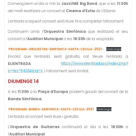
Començarem el dia a mb la
JazzUME Big Band
, que a les
11:30h
del matí realitzara un concert al
Cinema d’Estiu
de L’Elliana.
L’entrada a aquest concert serà lliure fins completar l’aforament
Continuem amb l’
Orquestra Simfònica
que realitzarà el seu
concert a l’
Auditori Municipal
a les
18:30h
de la vesprada.
PROGRAMA-ORQUESTRA-SIMFONICA-SANTA-CECILIA-2021-
Descarga
Encara que l’entrada serà gratuïta, cal treure l’entrada a
ELIENTRADA
https://www.elientrada.es/index.php?
p=res*640&lang=v
i l’aforament serà limitat.
DIUMENGE 14
A les
11:30h
a la
Plaça d’Europa
podrem gaudir del concert de la
Banda Simfònica
.
PROGRAMA-BANDA-SIMFONICA-SANTA-CECILIA-2021
Descarga
L’entrada al concert serà lliure i gratuïta.
L’
Orquestra de Guitarres
continuarà el dia a les
18:00h
a
l’
Auditori Municipal