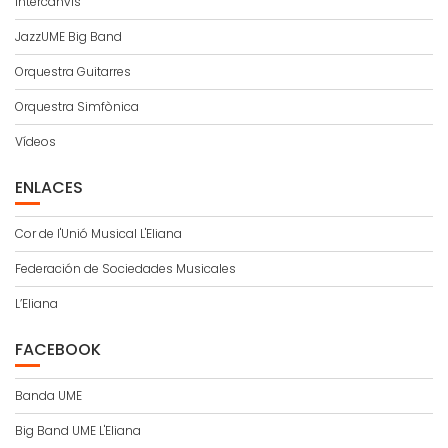
Intercanvis
JazzUME Big Band
Orquestra Guitarres
Orquestra Simfònica
Vídeos
ENLACES
Cor de l'Unió Musical L'Eliana
Federación de Sociedades Musicales
L’Eliana
FACEBOOK
Banda UME
Big Band UME L'Eliana