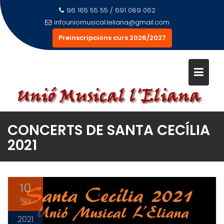
Saltar
96 165 55 55 / 691 089 062
al
infouniomusical.leliana@gmail.com
contenido
Preinscripcions curs 2026/2027
CONCERTS DE SANTA CECÍLIA
2021
10
Nov
2021