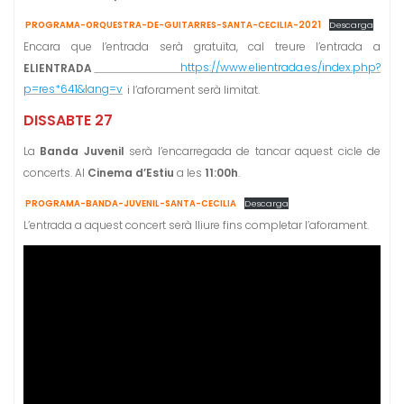
PROGRAMA-ORQUESTRA-DE-GUITARRES-SANTA-CECILIA-2021
Descarga
Encara que l’entrada serà gratuïta, cal treure l’entrada a
ELIENTRADA
https://www.elientrada.es/index.php?
p=res*641&lang=v
i l’aforament serà limitat.
DISSABTE 27
La
Banda Juvenil
serà l’encarregada de tancar aquest cicle de
concerts. Al
Cinema d’Estiu
a les
11:00h
.
PROGRAMA-BANDA-JUVENIL-SANTA-CECILIA
Descarga
L’entrada a aquest concert serà lliure fins completar l’aforament.