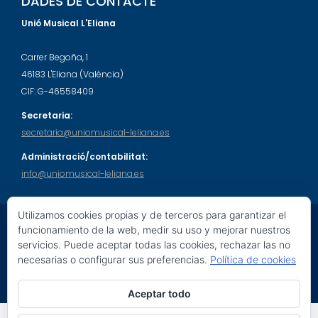
DADES DE CONTACTE
Unió Musical L'Eliana
Carrer Begoña, 1
46183 L'Eliana (València)
CIF: G-46558409
Secretaria:
secretaria@uniomusical-leliana.es
Administració/contabilitat:
info@uniomusical-leliana.es
Utilizamos cookies propias y de terceros para garantizar el
funcionamiento de la web, medir su uso y mejorar nuestros
servicios. Puede aceptar todas las cookies, rechazar las no
© 2026 Unió Musical L'Eliana. Tots els drets reservats.
necesarias o configurar sus preferencias.
Política de cookies
Education Base por
Acme Themes
Aceptar todo
Social Share Buttons and Icons
powered by Ultimatelysocial