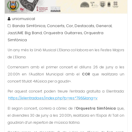
uniomusical
Banda Simfònica
Concerts
Cor
Destacats
General
,
,
,
,
,
JazzUME Big Band
Orquestra Guitarres
Orquestra
,
,
Simfònica
Un any més la Unió Musical L’Eliana col·labora en les Festes Majors
de L’Eliana.
Comencem amb el primer concert el dilluns 26 de juny a les
20:00h en l’Auditori Municipal amb el
COR
que realitzara un
concert titulat «Música per a gaudir».
Per aquest concert poden treure l’entrada gratuïta a Elientrada:
https://elientrada.es/index.php?p=res*796&lang=v
El segon concert, correra a càrrec de l’
Orquestra Simfònica
que,
el divendres 30 de juny a les 20:00h, realitzara en l’Espai Al Tall on
gaudiran d’un repertori de música llatina.