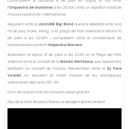
Continuarem el dissabte 8 de juliol en l’Espai Al Tall amb
l’
Orquestra de Guitarres
a les 20:30h, amb un repertori variat de
música espanyola i internacional.
Seguirem amb la
JazzUME Big-Band
que ens deleitara amb una
nit de jazz, blues, swing… a la plaça del País Valencià el dilluns 10
de juliol a les 22:30h. i comptarem amb la col·laboració de
l’extraordinària cantant
Alejandra Marrero
.
Acabarem el dijous 13 de juliol a les 22:30 en la Plaça del País
Valencià amb el concert de la
Banda Simfònica
, que aquest any
realitzara un concert de música «Remember» amb el
Dj. Pere
Vicalet
, on reviurem la millor música de les discoteques
valencianes dels anys 80 i 90.
Com de costum tots els concerts seran gratuïts.
Des de la Unió Musical L’Eliana us desitjem Bones festes!!