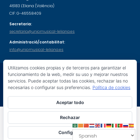
46183 L'Eliana (València)
CIF: G-46558409
Secretaria:
secretaria@uniomusical-leliana.es
Administració/contabilitat:
info@uniomusical-leliana.es
Utilizamos cookies propias y de terceros para garantizar el
funcionamiento de la web, medir su uso y mejorar nuestros
servicios. Puede aceptar todas las cookies, rechazar las no
© 2026 Unió Musical L'Eliana. Tots els drets reservats.
necesarias o configurar sus preferencias.
Política de cookies
Education Base por
Acme Themes
Aceptar todo
Social Share Buttons and Icons
powered by Ultimatelysocial
Rechazar
Configurar