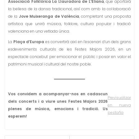
Associació Folklòrica La Llauradora
de L’Eliana
, que aportarà
la bellesa de la dansa tradicional, així com amb la col·laboració
de la
Jove Muixeranga de València
, completant una proposta
artística que unirà música, folklore, cultura popular i tradició
valenciana en una vetlada única.
La
Plaça d’Europa
es convertirà així en l’escenari d’un dels grans
esdeveniments culturals de les Festes Majors 2026, en un
espectacle concebut per emocionar el públic i posar en valor el
patrimoni musical i cultural del nostre poble.
Vos convidem a acompanyar-nos en cadascun
Previsualizar
dels concerts i a viure unes Festes Majors 2026
en nueva
plenes de música, emocions i tradició. Us
pestaña
esperem!
NAVEGACIÓN