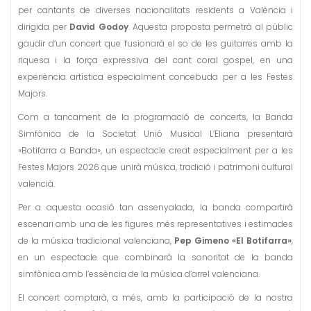
per cantants de diverses nacionalitats residents a València i
dirigida per
David Godoy
. Aquesta proposta permetrà al públic
gaudir d’un concert que fusionarà el so de les guitarres amb la
riquesa i la força expressiva del cant coral gospel, en una
experiència artística especialment concebuda per a les Festes
Majors.
Com a tancament de la programació de concerts, la Banda
Simfònica de la Societat Unió Musical L’Eliana presentarà
«Botifarra a Banda», un espectacle creat especialment per a les
Festes Majors 2026 que unirà música, tradició i patrimoni cultural
valencià.
Per a aquesta ocasió tan assenyalada, la banda compartirà
escenari amb una de les figures més representatives i estimades
de la música tradicional valenciana,
Pep Gimeno «El Botifarra»
,
en un espectacle que combinarà la sonoritat de la banda
simfònica amb l’essència de la música d’arrel valenciana.
El concert comptarà, a més, amb la participació de la nostra