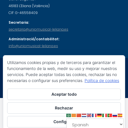
46183 L'Eliana (València)
CIF: G-46558409
Secretaria:
secretaria@uniomusical-leliana.es
Administració/contabilitat:
info@uniomusical-leliana.es
Utilizamos cookies propias y de terceros para garantizar el
funcionamiento de la web, medir su uso y mejorar nuestros
servicios. Puede aceptar todas las cookies, rechazar las no
© 2026 Unió Musical L'Eliana. Tots els drets reservats.
necesarias o configurar sus preferencias.
Política de cookies
Education Base por
Acme Themes
Aceptar todo
Social Share Buttons and Icons
powered by Ultimatelysocial
Rechazar
Configurar