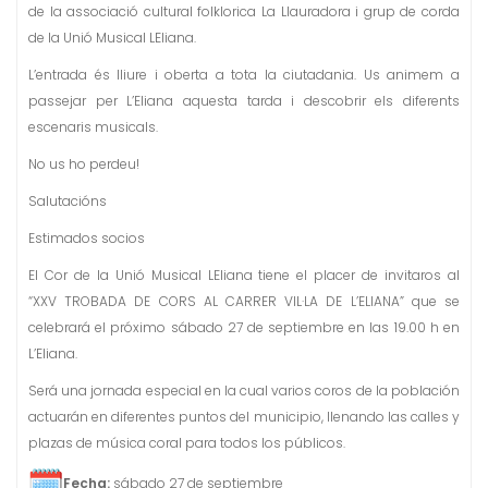
de la associació cultural folklorica La Llauradora i grup de corda
de la Unió Musical LEliana.
L’entrada és lliure i oberta a tota la ciutadania. Us animem a
passejar per L’Eliana aquesta tarda i descobrir els diferents
escenaris musicals.
No us ho perdeu!
Salutacións
Estimados socios
El Cor de la Unió Musical LEliana tiene el placer de invitaros al
“XXV TROBADA DE CORS AL CARRER VIL·LA DE L’ELIANA” que se
celebrará el próximo sábado 27 de septiembre en las 19.00 h en
L’Eliana.
Será una jornada especial en la cual varios coros de la población
actuarán en diferentes puntos del municipio, llenando las calles y
plazas de música coral para todos los públicos.
Fecha:
sábado 27 de septiembre