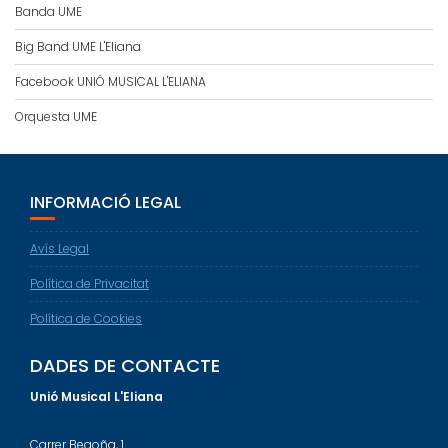
Banda UME
Big Band UME L'Eliana
Facebook UNIÓ MUSICAL L'ELIANA
Orquesta UME
INFORMACIÓ LEGAL
Avís Legal
Política de Privacitat
Política de Cookies
DADES DE CONTACTE
Unió Musical L'Eliana
Carrer Begoña, 1