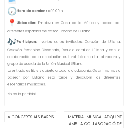
Hora de comienzo:
19:00 h
Ubicación:
Empieza en Casa de la Música y paseo por
diferentes espacios del casco urbano de L’Eliana
Participan:
varios coros invitados: Corazón de LEliana,
Corazón femenino Dissonats, Escuela coral de LEliana y con la
colaboración de la asociación cultural folklorica La Labradora y
grupo de cuerda de la Unión Musical LEliana.
La entrada es libre y abierta a toda la ciudadanía. Os animamos a
pasear por L’Eliana esta tarde y descubrir los diferentes
escenarios musicales.
No os lo perdéis!
NAVEGACIÓN
CONCERTS ALS BARRIS
MATERIAL MUSICAL ADQUIRIT
DE
AMB LA COL.LABORACIÓ DE
ENTRADAS