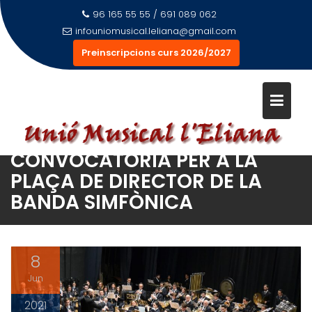
Saltar
96 165 55 55 / 691 089 062
al
infouniomusical.leliana@gmail.com
contenido
Preinscripcions curs 2026/2027
CONVOCATÒRIA PER A LA
PLAÇA DE DIRECTOR DE LA
BANDA SIMFÒNICA
8
Jun
2021