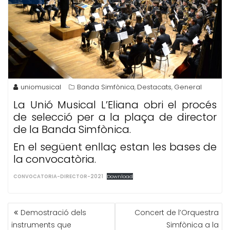
uniomusical
Banda Simfònica
Destacats
General
,
,
La Unió Musical L’Eliana obri el procés
de selecció per a la plaça de director
de la Banda Simfònica.
En el següent enllaç estan les bases de
la convocatòria.
CONVOCATORIA-DIRECTOR-2021
Download
NAVEGACIÓN
Demostració dels
Concert de l’Orquestra
DE
instruments que
Simfònica a la