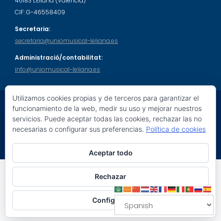
46183 L'Eliana (València)
CIF: G-46558409
Secretaria:
secretaria@uniomusical-leliana.es
Administració/contabilitat:
info@uniomusical-leliana.es
Utilizamos cookies propias y de terceros para garantizar el
funcionamiento de la web, medir su uso y mejorar nuestros
servicios. Puede aceptar todas las cookies, rechazar las no
© 2026 Unió Musical L'Eliana. Tots els drets reservats.
necesarias o configurar sus preferencias.
Política de cookies
Education Base por
Acme Themes
Aceptar todo
Social Share Buttons and Icons
powered by Ultimatelysocial
Rechazar
Configurar