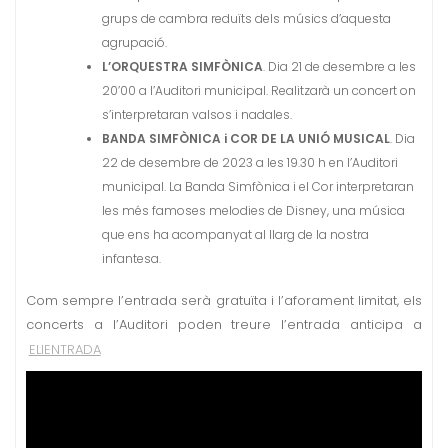
grups de cambra reduïts dels músics d’aquesta
agrupació.
L’ORQUESTRA SIMFÒNICA
. Dia 21 de desembre a les
20’00 a l’Auditori municipal. Realitzarà un concert on
s’interpretaran valsos i nadales.
BANDA SIMFÒNICA i COR DE LA UNIÓ MUSICAL
. Dia
22 de desembre de 2023 a les 19.30 h en l’Auditori
municipal. La Banda Simfònica i el Cor interpretaran
les més famoses melodies de Disney, una música
que ens ha acompanyat al llarg de la nostra
infantesa.
Com sempre l’entrada serà gratuïta i l’aforament limitat, els
concerts a l’Auditori poden treure l’entrada anticipa a
ELIENTRADA