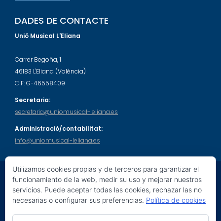
DADES DE CONTACTE
Unió Musical L'Eliana
Carrer Begoña, 1
46183 L'Eliana (València)
CIF: G-46558409
Secretaria:
secretaria@uniomusical-leliana.es
Administració/contabilitat:
info@uniomusical-leliana.es
Utilizamos cookies propias y de terceros para garantizar el
funcionamiento de la web, medir su uso y mejorar nuestros
servicios. Puede aceptar todas las cookies, rechazar las no
© 2026 Unió Musical L'Eliana. Tots els drets reservats.
necesarias o configurar sus preferencias.
Política de cookies
Education Base por
Acme Themes