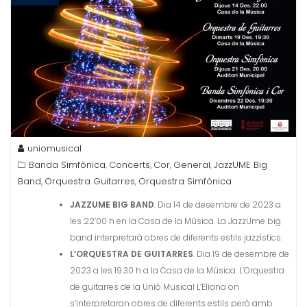
uniomusical
Banda Simfònica
Concerts
Cor
General
JazzUME Big
,
,
,
,
Band
Orquestra Guitarres
Orquestra Simfònica
,
,
JAZZUME BIG BAND
. Dia 14 de desembre de 2023 a
les 22’00 h en la Casa de la Música. La JazzUme big
band interpretarà obres de diferents estils jazzístics.
L’ORQUESTRA DE GUITARRES
. Dia 19 de desembre de
2023 a les 19.30 h a la Casa de la Música. L’Orquestra
de guitarres de la Unió Musical L’Eliana on
s’interpretaran obres de diferents estils però amb