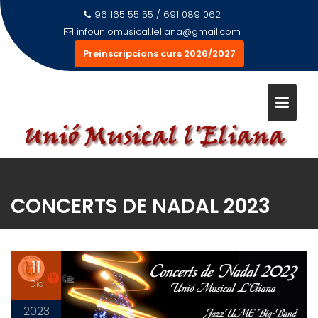
Saltar
96 165 55 55 / 691 089 062
al
infouniomusical.leliana@gmail.com
contenido
Preinscripcions curs 2026/2027
CONCERTS DE NADAL 2023
11
Dic
2023