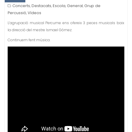
Concerts
Destacats
Escola
General
Grup de
,
,
,
,
Percussió
Vídeos
,
L’agrupació musical Percume ens ofereix 3 peces musicals baix
la direcció del mestre Ismael Gómez.
Continuem fent música.