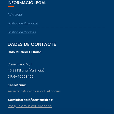
INFORMACIÓ LEGAL
Avís Legal
Política de Privacitat
Política de Cookies
DADES DE CONTACTE
Unió Musical L'Eliana
Carrer Begoña, 1
46183 L'Eliana (València)
CIF: G-46558409
Secretaria:
secretaria@uniomusical-leliana.es
Administració/contabilitat:
info@uniomusical-leliana.es