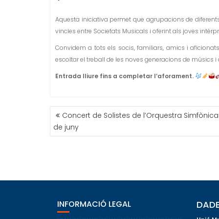
Aquesta iniciativa permet que agrupacions de diferents l
vincles entre Societats Musicals i oferint als joves intè
Convidem a tots els socis, familiars, amics i aficiona
escoltar el treball de les noves generacions de músics i
Entrada lliure fins a completar l’aforament.
NAVEGACIÓN
Concert de Solistes de l’Orquestra Simfònica
DE
de juny
ENTRADAS
INFORMACIÓ LEGAL
DADE