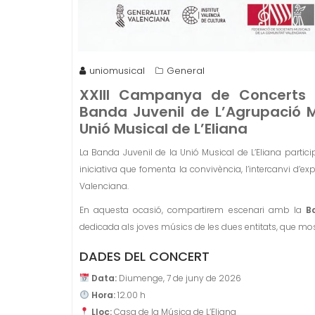
uniomusical
General
XXIII Campanya de Concerts d
Banda Juvenil de L’Agrupació M
Unió Musical de L’Eliana
La Banda Juvenil de la Unió Musical de L’Eliana partic
iniciativa que fomenta la convivència, l’intercanvi d’ex
Valenciana.
En aquesta ocasió, compartirem escenari amb la
B
dedicada als joves músics de les dues entitats, que mostr
DADES DEL CONCERT
Data:
Diumenge, 7 de juny de 2026
Hora:
12.00 h
Lloc:
Casa de la Música de L’Eliana