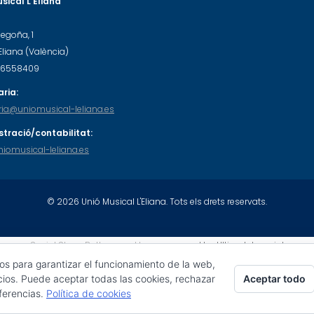
sical L'Eliana
Begoña, 1
'Eliana (València)
-46558409
ria:
ria@uniomusical-leliana.es
stració/contabilitat:
iomusical-leliana.es
© 2026 Unió Musical L'Eliana. Tots els drets reservats.
Social Share Buttons and Icons
powered by Ultimatelysocial
ros para garantizar el funcionamiento de la web,
Aceptar todo
cios. Puede aceptar todas las cookies, rechazar
eferencias.
Política de cookies