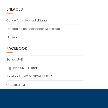
ENLACES
Cor de l'Unió Musical L'Eliana
Federación de Sociedades Musicales
L’Eliana
FACEBOOK
Banda UME
Big Band UME L'Eliana
Facebook UNIÓ MUSICAL L'ELIANA
Orquesta UME