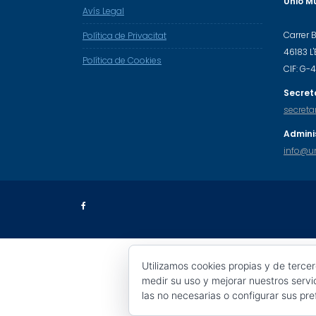
Unió Mu
Avís Legal
Carrer 
Política de Privacitat
46183 L
Política de Cookies
CIF: G
Secreta
secreta
Admini
info@un
Utilizamos cookies propias y de terce
medir su uso y mejorar nuestros servi
las no necesarias o configurar sus pr